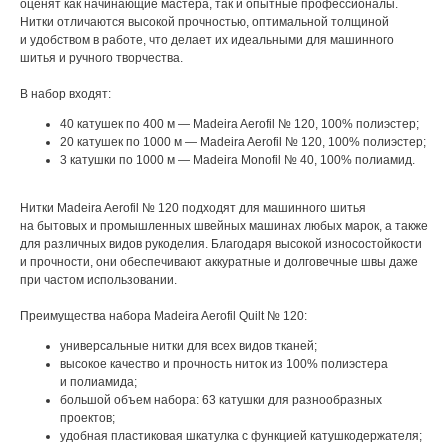
оценят как начинающие мастера, так и опытные профессионалы.
Нитки отличаются высокой прочностью, оптимальной толщиной
и удобством в работе, что делает их идеальными для машинного
шитья и ручного творчества.
В набор входят:
40 катушек по 400 м — Madeira Aerofil № 120, 100% полиэстер;
20 катушек по 1000 м — Madeira Aerofil № 120, 100% полиэстер;
3 катушки по 1000 м — Madeira Monofil № 40, 100% полиамид.
Нитки Madeira Aerofil № 120 подходят для машинного шитья
на бытовых и промышленных швейных машинах любых марок, а также
для различных видов рукоделия. Благодаря высокой износостойкости
и прочности, они обеспечивают аккуратные и долговечные швы даже
при частом использовании.
Преимущества набора Madeira Aerofil Quilt № 120:
универсальные нитки для всех видов тканей;
высокое качество и прочность ниток из 100% полиэстера
и полиамида;
большой объем набора: 63 катушки для разнообразных
проектов;
удобная пластиковая шкатулка с функцией катушкодержателя;