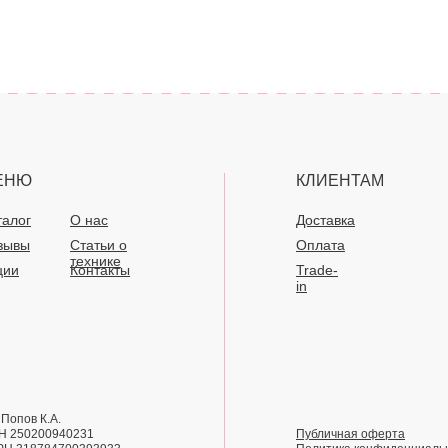
ЕНЮ
КЛИЕНТАМ
талог
О нас
Доставка
зывы
Статьи о
Оплата
технике
ции
Контакты
Trade-
in
Попов К.А.
Н 250200940231
Публичная оферта