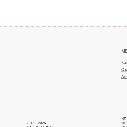
М
Ка
От
Ак
ИП 
2018—2026
ИН