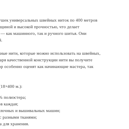
тушек универсальных швейных ниток по 400 метров
лщиной и высокой прочностью, что делает
— как машинного, так и ручного шитья. Они
й.
жные нити, которые можно использовать на швейных,
ря качественной конструкции нити вы получите
р особенно оценят как начинающие мастера, так
18×400 м.):
% полиэстера;
в каждая;
ерлочных и вышивальных машин;
с разными тканями;
а для хранения.