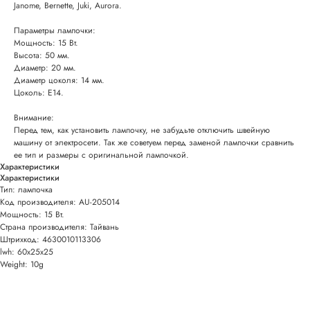
Janome, Bernette, Juki, Aurora.
Параметры лампочки:
Мощность: 15 Вт.
Высота: 50 мм.
Диаметр: 20 мм.
Диаметр цоколя: 14 мм.
Цоколь: Е14.
Внимание:
Перед тем, как установить лампочку, не забудьте отключить швейную
машину от электросети. Так же советуем перед заменой лампочки сравнить
ее тип и размеры с оригинальной лампочкой.
Характеристики
Характеристики
Тип: лампочка
Код производителя: AU-205014
Мощность: 15 Вт.
Страна производителя: Тайвань
Штрихкод: 4630010113306
lwh: 60x25x25
Weight: 10g